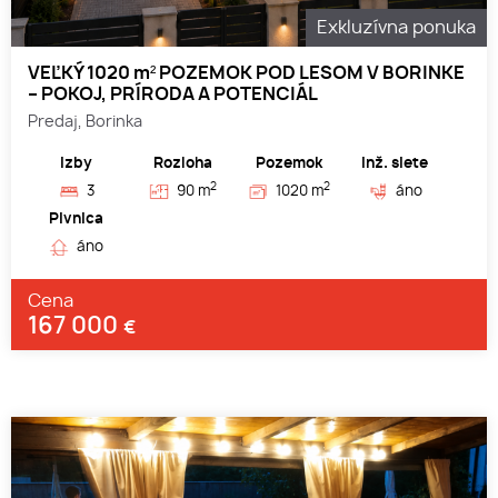
Exkluzívna ponuka
VEĽKÝ 1020 m² POZEMOK POD LESOM V BORINKE
– POKOJ, PRÍRODA A POTENCIÁL
Predaj, Borinka
Izby
Rozloha
Pozemok
Inž. siete
2
2
3
90 m
1020 m
áno
Pivnica
áno
Cena
167 000
€