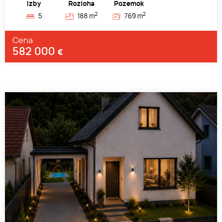
Izby
Rozloha
Pozemok
2
2
5
188 m
769 m
Cena
582 000
€