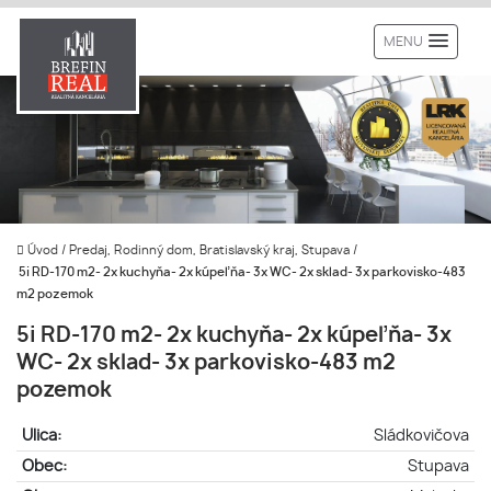
MENU
Úvod
/
Predaj, Rodinný dom, Bratislavský kraj, Stupava
/
5i RD-170 m2- 2x kuchyňa- 2x kúpeľňa- 3x WC- 2x sklad- 3x parkovisko-483
m2 pozemok
5i RD-170 m2- 2x kuchyňa- 2x kúpeľňa- 3x
WC- 2x sklad- 3x parkovisko-483 m2
pozemok
Ulica:
Sládkovičova
Obec:
Stupava