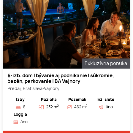
Exkluzívna ponuka
6-izb. dom | bývanie aj podnikanie | súkromie,
bazén, parkovanie | BA Vajnory
Predaj, Bratislava-Vajnory
Izby
Rozloha
Pozemok
Inž. siete
2
2
6
232 m
462 m
áno
Loggia
áno